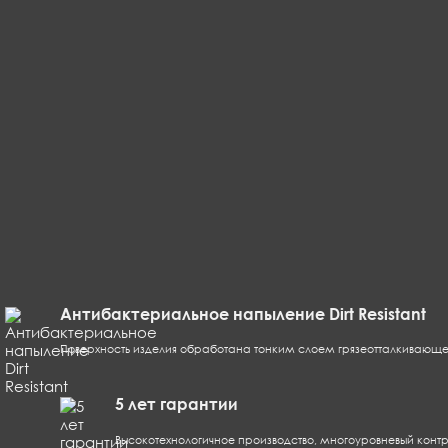
корзина
0
Антибактериальное напыление Dirt Resistant
Поверхность изделия обработана тонким слоем грязеотталкивающег
5 лет гарантии
Высокотехнологичное производство, многоуровневый конт