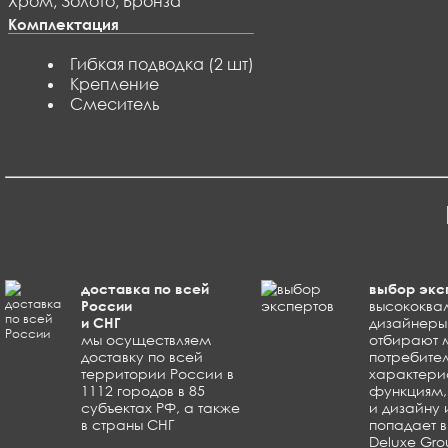
Хром, Золото, Бронза
Комплектация
Гибкая подводка (2 шт)
Крепление
Смеситель
доставка по всей
выбор экс
России
высококв
и СНГ
дизайнеры 
мы осуществляем
отбирают 
доставку по всей
потребите
территории России в
характери
1112 городов в 85
функциям,
субъектах РФ, а также
и дизайну 
в страны СНГ
попадает 
Deluxe Gr