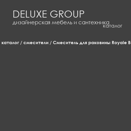
DELUXE GROUP
каталог
дизайнерская мебель и сантехника
каталог
о
каталог
/
смесители
/ Смеситель для раковины Royale 
компании
где
посмотреть?
доставка
и
оплата
корзина
0