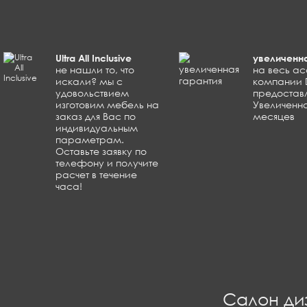
Ultra All Inclusive
увеличенна
не нашли то, что
на весь а
искали? мы с
компании 
удовольствием
предоставл
изготовим мебель на
Увеличенна
заказ для Вас по
месяцев
индивидуальным
параметрам.
Оставьте заявку по
телефону и получите
расчет в течение
часа!
Салон ди