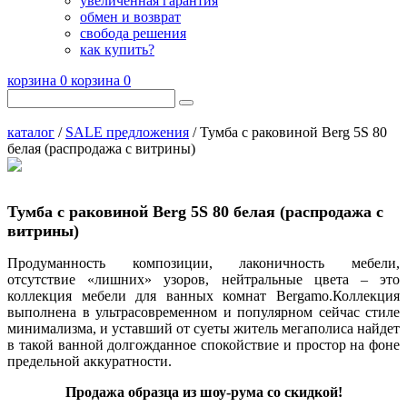
увеличенная гарантия
обмен и возврат
свобода решения
как купить?
корзина
0
корзина
0
каталог
/
SALE предложения
/ Тумба с раковиной Berg 5S 80
белая (распродажа с витрины)
Тумба с раковиной Berg 5S 80 белая (распродажа с
витрины)
Продуманность композиции, лаконичность мебели,
отсутствие «лишних» узоров, нейтральные цвета – это
коллекция мебели для ванных комнат Bergamo.Коллекция
выполнена в ультрасовременном и популярном сейчас стиле
минимализма, и уставший от суеты житель мегаполиса найдет
в такой ванной долгожданное спокойствие и простор на фоне
предельной аккуратности.
Продажа образца из шоу-рума со скидкой!