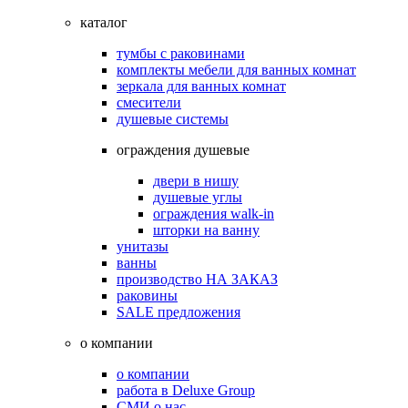
каталог
тумбы с раковинами
комплекты мебели для ванных комнат
зеркала для ванных комнат
смесители
душевые системы
ограждения душевые
двери в нишу
душевые углы
ограждения walk-in
шторки на ванну
унитазы
ванны
производство НА ЗАКАЗ
раковины
SALE предложения
о компании
о компании
работа в Deluxe Group
СМИ о нас