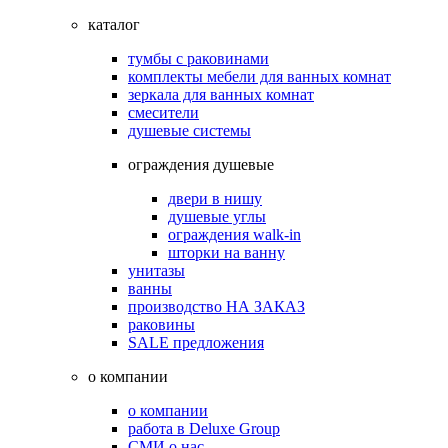
каталог
тумбы с раковинами
комплекты мебели для ванных комнат
зеркала для ванных комнат
смесители
душевые системы
ограждения душевые
двери в нишу
душевые углы
ограждения walk-in
шторки на ванну
унитазы
ванны
производство НА ЗАКАЗ
раковины
SALE предложения
о компании
о компании
работа в Deluxe Group
СМИ о нас