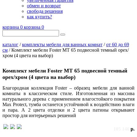
увеличенная гарантия
обмен и возврат
свобода решения
как купить?
корзина
0
корзина
0
каталог
/
комплекты мебели для ванных комнат
/
от 60 до 69
см
/ Комплект мебели Foster MT 65 подвесной темный орех/
хром (4 цвета на выбор)
Комплект мебели Foster MT 65 подвесной темный
орех/хром (4 цвета на выбор)
Благородная коллекция Foster – образец мебели для ванной
комнаты в классическом стиле. Изготовленная из массива
натурального дерева с применением влагостойкого покрытия
Max Protect, тумба останется устойчивой к воздействию влаги
и пара. А 2 цвета отделки и 2 цвета патины открывают
простор для интерьерных решений
105 140
р.