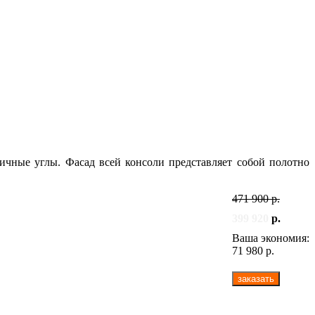
ничные углы. Фасад всей консоли представляет собой полотно
471 900 р.
399 920
р.
Ваша экономия:
71 980 р.
заказать