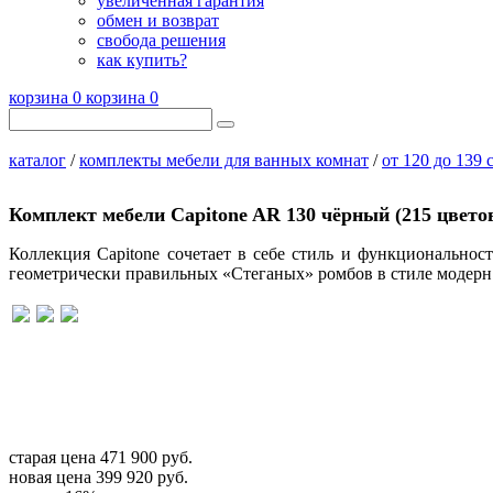
увеличенная гарантия
обмен и возврат
свобода решения
как купить?
корзина
0
корзина
0
каталог
/
комплекты мебели для ванных комнат
/
от 120 до 139 
Комплект мебели Capitone AR 130 чёрный (215 цвето
Коллекция Capitone сочетает в себе стиль и функциональнос
геометрически правильных «Стеганых» ромбов в стиле модер
старая цена
471 900 руб.
новая цена
399 920 руб.