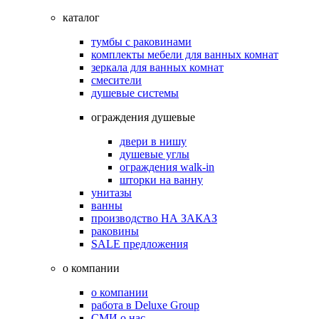
каталог
тумбы с раковинами
комплекты мебели для ванных комнат
зеркала для ванных комнат
смесители
душевые системы
ограждения душевые
двери в нишу
душевые углы
ограждения walk-in
шторки на ванну
унитазы
ванны
производство НА ЗАКАЗ
раковины
SALE предложения
о компании
о компании
работа в Deluxe Group
СМИ о нас