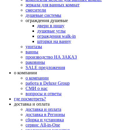
зеркала для ванных комнат
смесители
душевые системы
ограждения душевые
двери в нишу
душевые углы
ограждения walk-in
шторки на ванну
унитазы
ванны
производство НА ЗАКАЗ
раковины
SALE предложения
о компании
о компании
работа в Deluxe Group
СМИ о нас
вопросы и ответы
где посмотреть?
доставка и оплата
доставка и оплата
доставка в Регионы
сборка и установка
сервис All-in-One