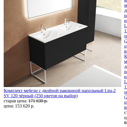
К
м
д
р
н
L
1
Комплект мебели с двойной раковиной напольный Lira-2
о
SV 120 чёрный (250 цветов на выбор)
(
старая цена:
171 630 р.
ц
цена: 153 620 р.
в
с
ц
6