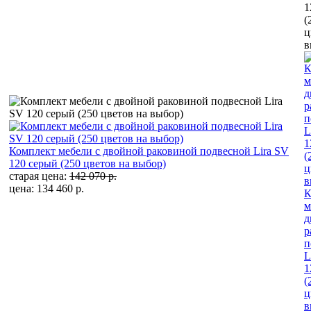
Комплект мебели с двойной раковиной подвесной Lira SV
120 серый (250 цветов на выбор)
старая цена:
142 070 р.
цена: 134 460 р.
К
м
д
р
п
L
1
(
ц
в