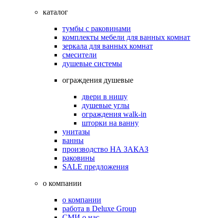
каталог
тумбы с раковинами
комплекты мебели для ванных комнат
зеркала для ванных комнат
смесители
душевые системы
ограждения душевые
двери в нишу
душевые углы
ограждения walk-in
шторки на ванну
унитазы
ванны
производство НА ЗАКАЗ
раковины
SALE предложения
о компании
о компании
работа в Deluxe Group
СМИ о нас