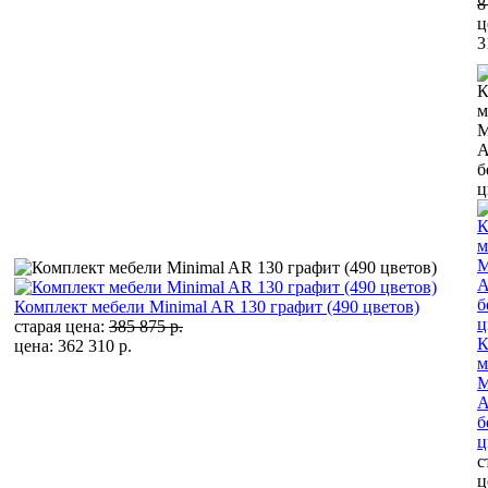
8
ц
3
Комплект мебели Minimal AR 130 графит (490 цветов)
старая цена:
385 875 р.
К
цена: 362 310 р.
м
M
A
б
ц
с
ц