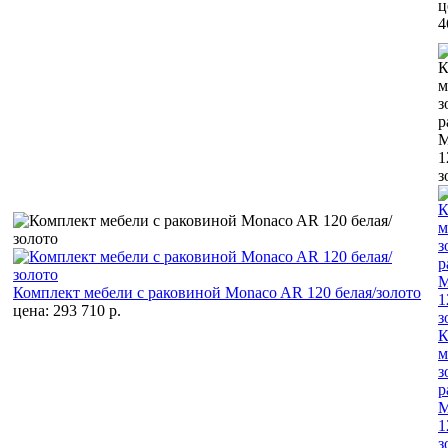
ц
4
Комплект мебели с раковиной Monaco AR 120 белая/золото
цена: 293 710 р.
К
м
з
р
M
1
з