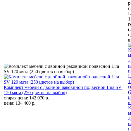
Комплект мебели с двойной раковиной подвесной Lira SV
120 мята (250 цветов на выбор)
старая цена:
142 070 р.
цена: 134 460 р.
К
м
д
р
п