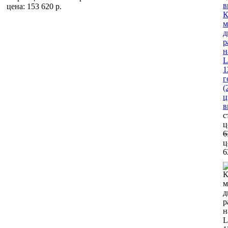
цена: 153 620 р.
К
м
д
р
н
L
1
г
(
ц
в
с
ц
6
ц
6