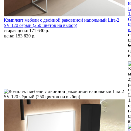
н
L
1
(
Комплект мебели с двойной раковиной напольный Lira-2
ц
SV 120 серый (250 цветов на выбор)
в
старая цена:
171 630 р.
с
цена: 153 620 р.
ц
6
ц
6