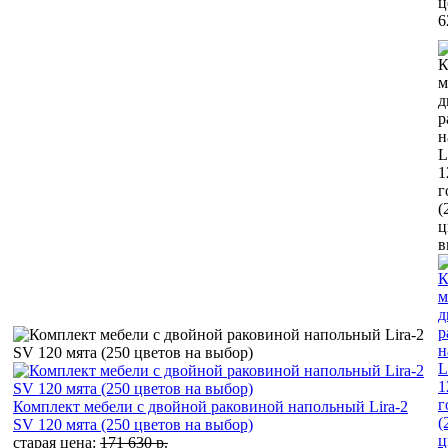
ц
6
Комплект мебели с двойной раковиной напольный Lira-2
SV 120 мята (250 цветов на выбор)
старая цена:
171 630 р.