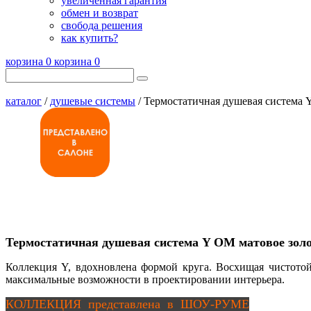
увеличенная гарантия
обмен и возврат
свобода решения
как купить?
корзина
0
корзина
0
каталог
/
душевые системы
/ Термостатичная душевая система 
Термостатичная душевая система Y OM матовое зол
Коллекция Y, вдохновлена формой круга. Восхищая чистото
максимальные возможности в проектировании интерьера.
КОЛЛЕКЦИЯ представлена в ШОУ-РУМЕ