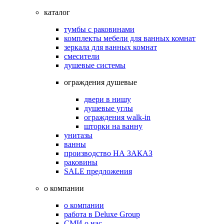
каталог
тумбы с раковинами
комплекты мебели для ванных комнат
зеркала для ванных комнат
смесители
душевые системы
ограждения душевые
двери в нишу
душевые углы
ограждения walk-in
шторки на ванну
унитазы
ванны
производство НА ЗАКАЗ
раковины
SALE предложения
о компании
о компании
работа в Deluxe Group
СМИ о нас