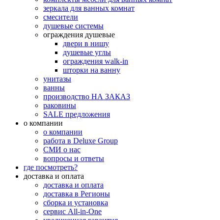
зеркала для ванных комнат
смесители
душевые системы
ограждения душевые
двери в нишу
душевые углы
ограждения walk-in
шторки на ванну
унитазы
ванны
производство НА ЗАКАЗ
раковины
SALE предложения
о компании
о компании
работа в Deluxe Group
СМИ о нас
вопросы и ответы
где посмотреть?
доставка и оплата
доставка и оплата
доставка в Регионы
сборка и установка
сервис All-in-One