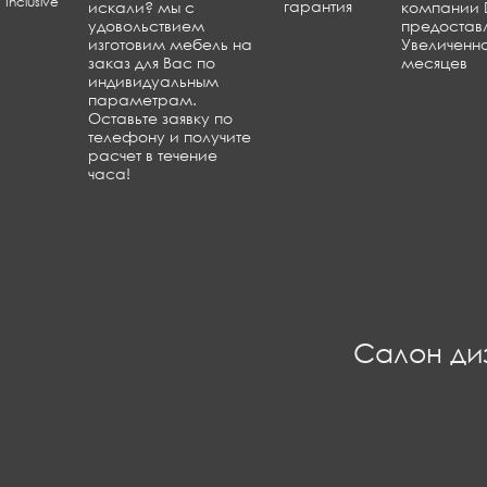
искали? мы с
компании 
удовольствием
предоставл
изготовим мебель на
Увеличенна
заказ для Вас по
месяцев
индивидуальным
параметрам.
Оставьте заявку по
телефону и получите
расчет в течение
часа!
Салон ди