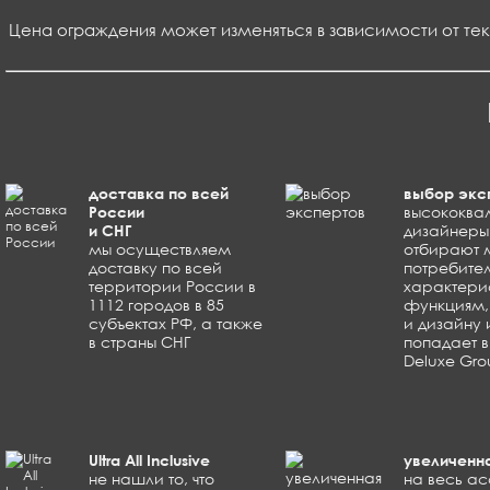
Цена ограждения может изменяться в зависимости от те
доставка по всей
выбор экс
России
высококв
и СНГ
дизайнеры 
мы осуществляем
отбирают 
доставку по всей
потребите
территории России в
характери
1112 городов в 85
функциям,
субъектах РФ, а также
и дизайну 
в страны СНГ
попадает 
Deluxe Gr
Ultra All Inclusive
увеличенна
не нашли то, что
на весь а