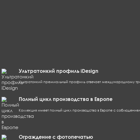
корзина
0
Ультратонкий профиль iDesign
Ультратонкий премиальный профиль отвечает международному тр
Полный цикл производства в Европе
Коллекция имеет полный цикл производства в Европе с соблюдение
Ограждение с фотопечатью