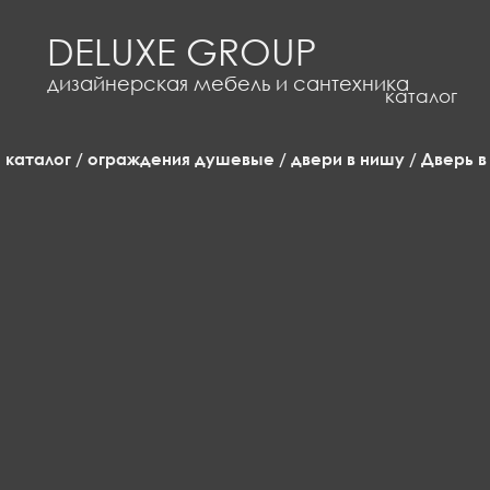
DELUXE GROUP
каталог
дизайнерская мебель и сантехника
каталог
о
каталог
/
ограждения душевые
/
двери в нишу
/ Дверь в
компании
где
посмотреть?
доставка
и
оплата
корзина
0