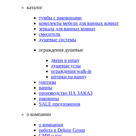
каталог
тумбы с раковинами
комплекты мебели для ванных комнат
зеркала для ванных комнат
смесители
душевые системы
ограждения душевые
двери в нишу
душевые углы
ограждения walk-in
шторки на ванну
унитазы
ванны
производство НА ЗАКАЗ
раковины
SALE предложения
о компании
о компании
работа в Deluxe Group
СМИ о нас