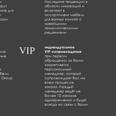
и
последние тенденции в
ерут
области инноваций и
ние для
включают в
о
ассортимент мебель
трам
для ванных комнат с
новейшими
технологическими
решениями
индивидуальное
VIP
кие
VIP-сопровождение
ные
при первом
обращении за Вами
закрепляется
и
персональный
ебели
менеджер, который
e Group
сопровождает Вас на
всем процессе
заказа. Каждый
менеджер ведёт не
более 10 заказов
одновременно и будет
всегда на связи с Вами