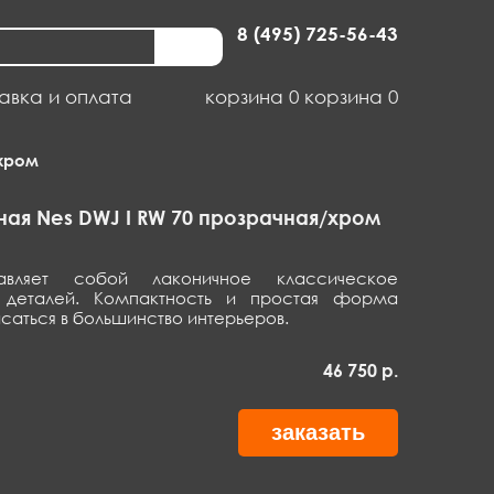
8 (495) 725-56-43
авка и оплата
корзина
0
корзина
0
/хром
ая Nes DWJ I RW 70 прозрачная/хром
авляет собой лаконичное классическое
 деталей. Компактность и простая форма
исаться в большинство интерьеров.
46 750
р.
заказать