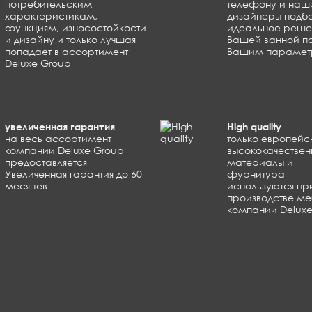
потребительским
телефону и наш
характеристикам,
дизайнеры подб
функциям, износостойкости
идеальное реше
и дизайну и только лучшая
Вашей ванной п
попадает в ассортимент
Вашим параме
Deluxe Group
увеличенная гарантия
High quality
на весь ассортимент
только европейс
компании Deluxe Group
высококачествен
предоставляется
материалы и
Увеличенная гарантия до 60
фурнитура
месяцев
используются пр
производстве м
компании Delux