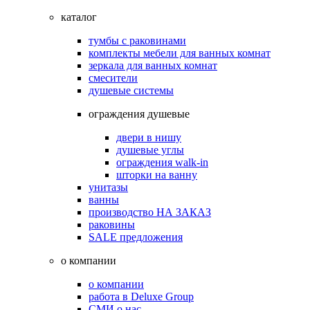
каталог
тумбы с раковинами
комплекты мебели для ванных комнат
зеркала для ванных комнат
смесители
душевые системы
ограждения душевые
двери в нишу
душевые углы
ограждения walk-in
шторки на ванну
унитазы
ванны
производство НА ЗАКАЗ
раковины
SALE предложения
о компании
о компании
работа в Deluxe Group
СМИ о нас