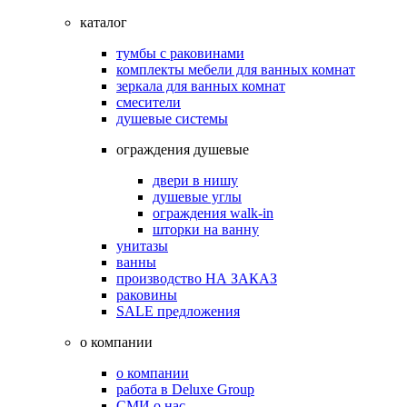
каталог
тумбы с раковинами
комплекты мебели для ванных комнат
зеркала для ванных комнат
смесители
душевые системы
ограждения душевые
двери в нишу
душевые углы
ограждения walk-in
шторки на ванну
унитазы
ванны
производство НА ЗАКАЗ
раковины
SALE предложения
о компании
о компании
работа в Deluxe Group
СМИ о нас