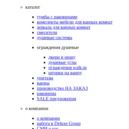
каталог
тумбы с раковинами
комплекты мебели для ванных комнат
зеркала для ванных комнат
смесители
душевые системы
ограждения душевые
двери в нишу
душевые углы
ограждения walk-in
шторки на ванну
унитазы
ванны
производство НА ЗАКАЗ
раковины
SALE предложения
о компании
о компании
работа в Deluxe Group
СМИ о нас