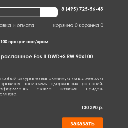
8 (495) 725-56-43
авка и оплата
корзина
0
корзина
0
x100 прозрачное/хром
распашное Eos II DWD+S RW 90x100
ет собой аккуратно выполненную классическую
онравится ценителям сдержанных решений.
оформления стекла позволят придать
комнате.
130 390
р.
заказать