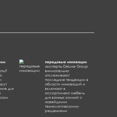
ром
передовые инновации
эксперты Deluxe Group
ать?
внимательно
по
отслеживают
и
последние тенденции в
ерут
области инноваций и
ние для
включают в
о
ассортимент мебель
трам
для ванных комнат с
новейшими
технологическими
решениями