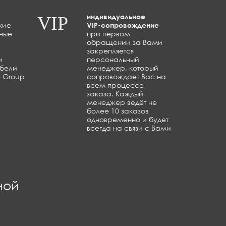
индивидуальное
VIP
кие
VIP-сопровождение
ные
при первом
обращении за Вами
закрепляется
и
персональный
ебели
менеджер, который
e Group
сопровождает Вас на
всем процессе
заказа. Каждый
менеджер ведёт не
более 10 заказов
одновременно и будет
всегда на связи с Вами
ной