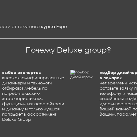
ости от текущего курса Евро
Почему Deluxe group?
выбор экспертов
подбор дизайне
высококвалифицированные
в подарок
дизайнеры и технологи
нет времени иск
отбирают мебель по
оставьте заявку 
потребительским
телефону и наш
характеристикам,
дизайнеры подб
функциям, износостойкости
идеальное реше
и дизайну и только лучшая
Вашей ванной п
попадает в ассортимент
Вашим параме
Deluxe Group