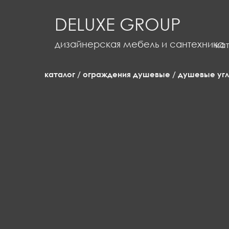
DELUXE GROUP
каталог
дизайнерская мебель и сантехника
ка
о
каталог
/
ограждения душевые
/
душевые уг
компании
где
посмотреть?
доставка
и
оплата
корзина
0